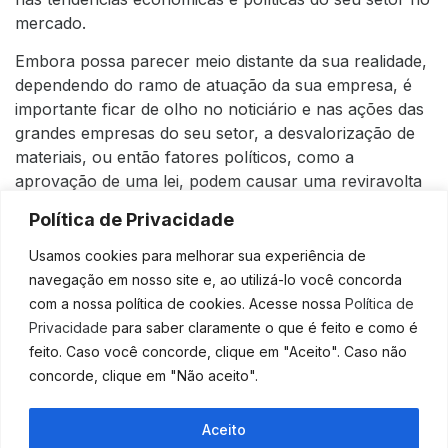
mercado.
Embora possa parecer meio distante da sua realidade,
dependendo do ramo de atuação da sua empresa, é
importante ficar de olho no noticiário e nas ações das
grandes empresas do seu setor, a desvalorização de
materiais, ou então fatores políticos, como a
aprovação de uma lei, podem causar uma reviravolta
em seu planejamento financeiro.
Política de Privacidade
Conte com um escritório de
Usamos cookies para melhorar sua experiência de
contabilidade
navegação em nosso site e, ao utilizá-lo você concorda
com a nossa política de cookies. Acesse nossa
Política de
Privacidade
para saber claramente o que é feito e como é
Por fim, para que você não cuide de tudo isso
feito. Caso você concorde, clique em "Aceito". Caso não
sozinho, o que pode ser inviável dependendo da sua
concorde, clique em "Não aceito".
rotina, conte com um profissional que está
familiarizado com a gestão dos seus números. Conte
Aceito
com o auxílio de um escritório de contabilidade na