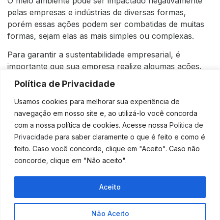
O meio ambiente pode ser impactado negativamente
pelas empresas e indústrias de diversas formas,
porém essas ações podem ser combatidas de muitas
formas, sejam elas as mais simples ou complexas.
Para garantir a sustentabilidade empresarial, é
importante que sua empresa realize algumas ações,
entre elas podemos mencionar:
Política de Privacidade
realizar o descarte do lixo de forma reciclável, de
Usamos cookies para melhorar sua experiência de
acordo com o seu material, e correta, sem
navegação em nosso site e, ao utilizá-lo você concorda
poluição de água ou terra ;
com a nossa política de cookies. Acesse nossa
Política de
diminuir o desperdício de recursos naturais,
Privacidade
para saber claramente o que é feito e como é
diminuindo assim, sua extração do meio
feito. Caso você concorde, clique em "Aceito". Caso não
ambiente;
concorde, clique em "Não aceito".
replantar árvores em lugares devastados por
razão industrial;
Aceito
utilizar apenas materiais reutilizáveis e recicláveis;
e
Não Aceito
adotar formas de energia mais limpas e