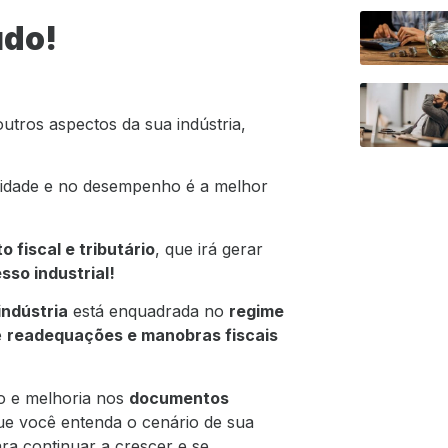
udo!
utros aspectos da sua indústria,
lidade e no desempenho é a melhor
 fiscal e tributário
, que irá gerar
sso industrial!
indústria
está enquadrada no
regime
e
readequações e manobras fiscais
ão e melhoria nos
documentos
que você entenda o cenário de sua
ra continuar a crescer e se