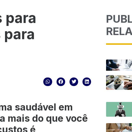
 para
PUB
REL
s para
!
orma saudável em
a mais do que você
custos é