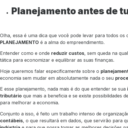
Planejamento antes de t
Olha, essa é uma dica que você pode levar para todos os o
PLANEJAMENTO
é a alma do empreendimento.
Entender como e onde
reduzir custos
, sem queda na qua
tática para economizar e equilibrar as suas finanças.
Hoje queremos falar especificamente sobre o
planejamento
economia sem mudar em absolutamente nada o seu
proce
E esse planejamento, nada mais é do que entender se sua
tributário
que mais a beneficia e se existe possibilidades d
para melhorar a economia.
Conjunto a isso, é feito um trabalho intenso de organizaç
contábeis
, o que resultará em dados, que servirão para 
indústria
e para que possa tomar as melhores decisões pa