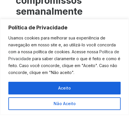
compromissos
semanalmente
Na noite de domingo, planeje todas as suas tarefas e
Política de Privacidade
projetos de longo prazo para a semana inteira.
Usamos cookies para melhorar sua experiência de
Durante a semana, dedique tempo todos os dias,
navegação em nosso site e, ao utilizá-lo você concorda
concentrando-se em projetos priorizados, e você
com a nossa política de cookies. Acesse nossa
Política de
ficará agradavelmente surpreso com os resultados.
Privacidade
para saber claramente o que é feito e como é
Integre os aspectos dos objetivos de longo prazo em
feito. Caso você concorde, clique em "Aceito". Caso não
sua lista de tarefas diárias e você realizará seus
concorde, clique em "Não aceito".
projetos mais importantes um a um.
Como fazer isso?
Aceito
Escolha um local tranquilo e planeje suas atividades
em um planner diário para a semana seguinte.
Não Aceito
Como líder, existem diversas maneiras de melhorar o
desempenho de sua equipe, de modo a aumentar a
produtividade da sua empresa.. No entanto, se a sua