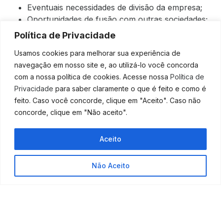
Eventuais necessidades de divisão da empresa;
Oportunidades de fusão com outras sociedades;
Incorporação de novos membros ou
Política de Privacidade
investidores.
Usamos cookies para melhorar sua experiência de
O
planejamento societário
, além de facilitar a
navegação em nosso site e, ao utilizá-lo você concorda
estruturação do quadro societário, também aumenta a
com a nossa política de cookies. Acesse nossa
Política de
valorização da empresa, permitindo melhores
Privacidade
para saber claramente o que é feito e como é
condições em caso de decisões a serem tomadas, com
feito. Caso você concorde, clique em "Aceito". Caso não
a correta divisão de responsabilidade entre os sócios.
concorde, clique em "Não aceito".
Algumas medidas dentro do
planejamento societário
são voltadas para a área de tributos, permitindo fazer
Aceito
uma avaliação da estimativa de faturamento, para que
a empresa tenha a menor tributação possível.
Não Aceito
O
planejamento societário
pode também ser
elaborado para empresas que já estejam em atividade,
atuantes do mercado, permitindo que possam ser
orientadas através de análise do recolhimento de