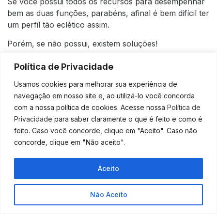
Se você possui todos os recursos para desempenhar
bem as duas funções, parabéns, afinal é bem difícil ter
um perfil tão eclético assim.
Porém, se não possui, existem soluções!
Que tal uma
sociedade complementar?
Política de Privacidade
Encontrar em outra pessoa aquilo que falta em você
Usamos cookies para melhorar sua experiência de
como
profissional.
navegação em nosso site e, ao utilizá-lo você concorda
com a nossa política de cookies. Acesse nossa
Política de
Se você possui perfil empreendedor,
procure
Privacidade
para saber claramente o que é feito e como é
equilíbrio na ponderação e estabilidade de um
feito. Caso você concorde, clique em "Aceito". Caso não
empresário,
conte com sua experiência
e manejo em
concorde, clique em "Não aceito".
conduzir situações que
necessariamente precisam
de segurança
e estabilidade.
Aceito
E se possui um
perfil de empresário,
que tal
buscar a
inovação
e o olhar além das expectativas do
Não Aceito
empreendedor, sua perseverança e motivação
podem
render boas chances de grandes negócios e novos