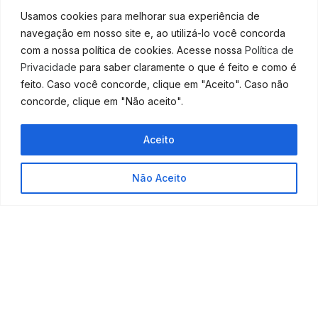
se tornar um
profissional melhor
, se apresse, pois o
Usamos cookies para melhorar sua experiência de
tempo voa e o mercado não espera
navegação em nosso site e, ao utilizá-lo você concorda
com a nossa política de cookies. Acesse nossa
Política de
Atente-se a cada detalhe, entenda todos os seus
Privacidade
para saber claramente o que é feito e como é
pontos fortes e identifique aqueles que podem ser
feito. Caso você concorde, clique em "Aceito". Caso não
melhorados.
concorde, clique em "Não aceito".
Se você já é bom em planejamento, em gestão e em
administração no geral, invista em descobrir quais são
Aceito
suas habilidades criativas, exercite sua mentalidade
empreendedora.
Não Aceito
Se você é bom com ideias e inovação, invista em
conhecimentos técnicos, adquira informação e a
transforme em disciplina.
No final o que vale é se
reinventar como
profissional
, para buscar melhores opções no
mercado.
E nunca deixe que um lado ofusque o outro, lembre-