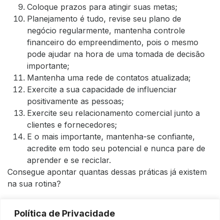
Coloque prazos para atingir suas metas;
Planejamento é tudo, revise seu plano de
negócio regularmente, mantenha controle
financeiro do empreendimento, pois o mesmo
pode ajudar na hora de uma tomada de decisão
importante;
Mantenha uma rede de contatos atualizada;
Exercite a sua capacidade de influenciar
positivamente as pessoas;
Exercite seu relacionamento comercial junto a
clientes e fornecedores;
E o mais importante, mantenha-se confiante,
acredite em todo seu potencial e nunca pare de
aprender e se reciclar.
Consegue apontar quantas dessas práticas já existem
na sua rotina?
Em um mundo tão competitivo, se você ainda está
Política de Privacidade
pensando no que pode ser feito para que você possa