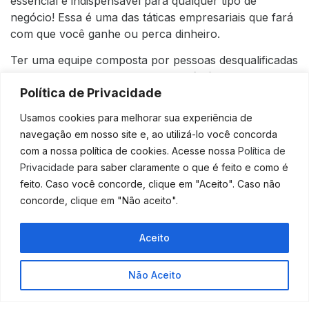
essencial e indispensável para qualquer tipo de
negócio! Essa é uma das táticas empresariais que fará
com que você ganhe ou perca dinheiro.
Ter uma equipe composta por pessoas desqualificadas
para as atividades da empresa trará sérias
Política de Privacidade
consequências para suas operações, tais como:
Usamos cookies para melhorar sua experiência de
Insatisfação dos clientes;
navegação em nosso site e, ao utilizá-lo você concorda
Retrabalhos;
com a nossa política de cookies. Acesse nossa
Política de
Perda de competitividade;
Privacidade
para saber claramente o que é feito e como é
Custos extras com desperdícios;
feito. Caso você concorde, clique em "Aceito". Caso não
Entre outros que muitos empresários já
concorde, clique em "Não aceito".
passaram.
A melhor economia que você pode fazer em sua
empresa é não economizar na hora das
Aceito
contratações!
Isso porque você pagará um preço
Fale Conosco
muito alto no futuro se contratar mal.
Não Aceito
Por isso, estabeleça de maneira clara os critérios no