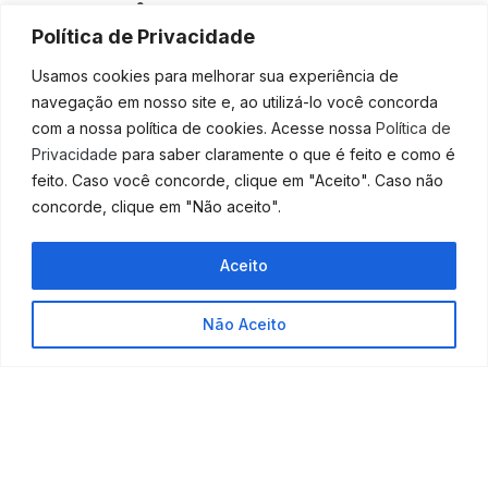
Comercial
Política de Privacidade
Para que seja
finalizado o processo
, é necessário
Usamos cookies para melhorar sua experiência de
comunicar a Junta Comercial do seu estado. Você tem
navegação em nosso site e, ao utilizá-lo você concorda
que apresentar:
com a nossa política de cookies. Acesse nossa
Política de
Privacidade
para saber claramente o que é feito e como é
A Comunicação de desenquadramento do Simei,
feito. Caso você concorde, clique em "Aceito". Caso não
que foi obtida na seção ”Consultas de
concorde, clique em "Não aceito".
Optantes” no site do Simples Nacional;
O Formulário de Desenquadramento, que pode
variar conforme o estado;
Aceito
O
requerimento do empreendedor
, solicitando
ao presidente da Junta Comercial que seja
Não Aceito
realizado o desenquadramento de sua empresa.
4-
Alteração dos dados da sua empresa
Agora seu
registro como microempresa
já está
pronto, porém, ainda é necessário se adequar os
dados cadastrais da sua empresa
perante a Junta