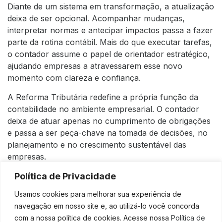
Diante de um sistema em transformação, a atualização
deixa de ser opcional. Acompanhar mudanças,
interpretar normas e antecipar impactos passa a fazer
parte da rotina contábil. Mais do que executar tarefas,
o contador assume o papel de orientador estratégico,
ajudando empresas a atravessarem esse novo
momento com clareza e confiança.
A Reforma Tributária redefine a própria função da
contabilidade no ambiente empresarial. O contador
deixa de atuar apenas no cumprimento de obrigações
e passa a ser peça-chave na tomada de decisões, no
planejamento e no crescimento sustentável das
empresas.
Se sua empresa quer se preparar para os impactos da
Política de Privacidade
Reforma Tributária com segurança e visão estratégica,
Usamos cookies para melhorar sua experiência de
a Adição Contábil está pronta para apoiar esse
navegação em nosso site e, ao utilizá-lo você concorda
processo. Entre em contato e descubra como uma
com a nossa política de cookies. Acesse nossa
Política de