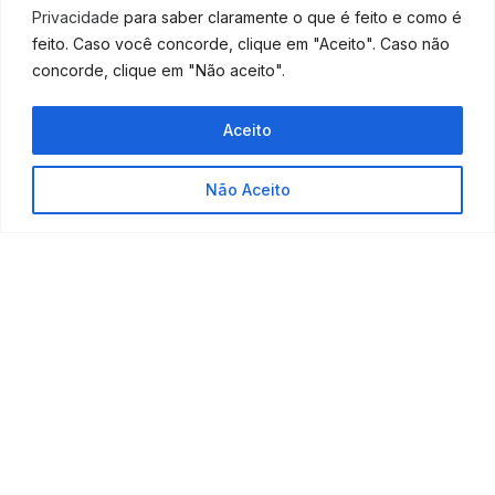
assessoria contábil consultiva pode fazer a diferença
Privacidade
para saber claramente o que é feito e como é
nas suas decisões.
feito. Caso você concorde, clique em "Aceito". Caso não
concorde, clique em "Não aceito".
Aceito
Não Aceito
ANTERIOR
PRÓXIMO
Erros do empreendedor: 5 falhas que podem custar caro (e como evitá-las)
BPO Financeiro se expande como fonte de receita e fidelização
PUBLICAÇÕES
RELACIONADAS