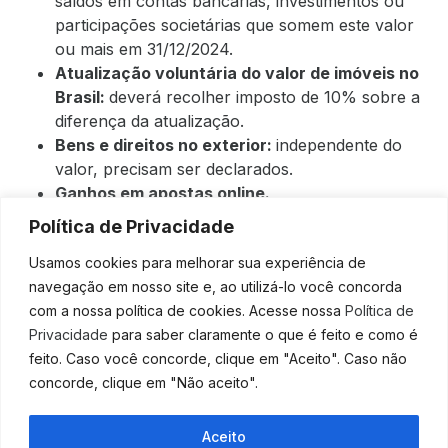
saldos em contas bancárias, investimentos ou
participações societárias que somem este valor
ou mais em 31/12/2024.
Atualização voluntária do valor de imóveis no
Brasil:
deverá recolher imposto de 10% sobre a
diferença da atualização.
Bens e direitos no exterior:
independente do
valor, precisam ser declarados.
Ganhos em apostas online.
Leia também: Por que contratar um BPO financeiro?
Política de Privacidade
Imposto de Renda Pessoa
Usamos cookies para melhorar sua experiência de
navegação em nosso site e, ao utilizá-lo você concorda
Física
versus
Imposto de
com a nossa política de cookies. Acesse nossa
Política de
Renda Pessoa Jurídica
Privacidade
para saber claramente o que é feito e como é
feito. Caso você concorde, clique em "Aceito". Caso não
concorde, clique em "Não aceito".
Outra importante dúvida que surge na época de
declaração do Imposto de Renda é se ele inclui a
atuação de empresas, ou seja, se é necessário fazer
Aceito