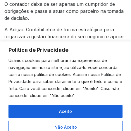
O contador deixa de ser apenas um cumpridor de
obrigações e passa a atuar como parceiro na tomada
de decisão.
A Adição Contábil atua de forma estratégica para
organizar a gestão financeira do seu negócio e apoiar
decisões que impulsionam o crescimento. Fale com a
Política de Privacidade
nossa equipe e descubra como transformar números
em estratégia.
Usamos cookies para melhorar sua experiência de
navegação em nosso site e, ao utilizá-lo você concorda
com a nossa política de cookies. Acesse nossa
Política de
Privacidade
para saber claramente o que é feito e como é
feito. Caso você concorde, clique em "Aceito". Caso não
concorde, clique em "Não aceito".
Aceito
ANTERIOR
PRÓXIMO
Não Aceito
BPO Financeiro se expande como fonte de receita e fidelização
Gestão financeira não é só pagar contas: como a contabilidade organiza decisões e crescimento