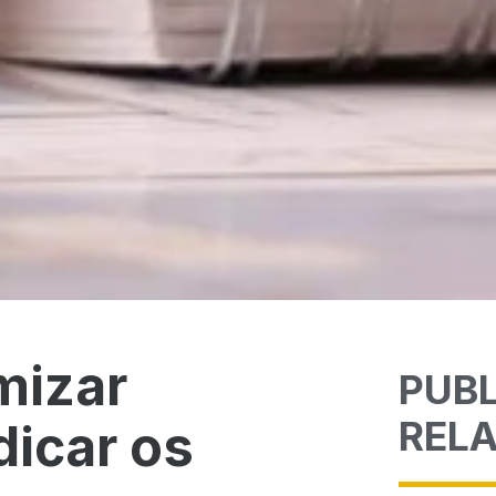
mizar
PUB
REL
dicar os