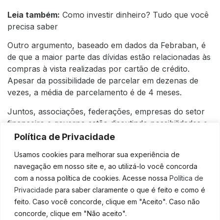
Leia também:
Como investir dinheiro? Tudo que você
precisa saber
Outro argumento, baseado em dados da Febraban, é
de que a maior parte das dívidas estão relacionadas às
compras à vista realizadas por cartão de crédito.
Apesar da possibilidade de parcelar em dezenas de
vezes, a média de parcelamento é de 4 meses.
Juntos, associações, federações, empresas do setor
financeiro e governo estão discutindo possibilidades e
buscando desenvolver uma solução conjunta para a
Política de Privacidade
questão do parcelamento sem juros, de forma que
Usamos cookies para melhorar sua experiência de
nem os consumidores, nem o comércio sejam
navegação em nosso site e, ao utilizá-lo você concorda
prejudicados.
com a nossa política de cookies. Acesse nossa
Política de
O rotativo do cartão de
Privacidade
para saber claramente o que é feito e como é
feito. Caso você concorde, clique em "Aceito". Caso não
crédito
concorde, clique em "Não aceito".