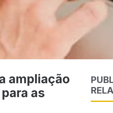
a ampliação
PUB
REL
 para as