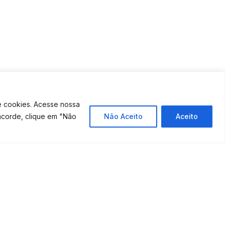
e cookies. Acesse nossa
ncorde, clique em "Não
Não Aceito
Aceito