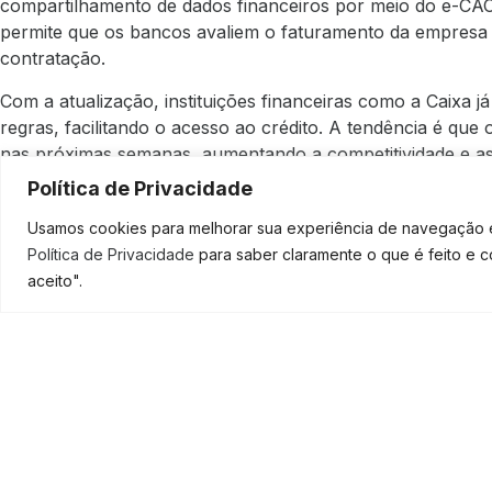
compartilhamento de dados financeiros por meio do e-CAC 
permite que os bancos avaliem o faturamento da empresa 
contratação.
Com a atualização, instituições financeiras como a Caixa
regras, facilitando o acesso ao crédito. A tendência é qu
nas próximas semanas, aumentando a competitividade e as 
Política de Privacidade
Diante desse cenário, o Pronampe se reposiciona como um
empresas que buscam não apenas sobreviver, mas crescer
Usamos cookies para melhorar sua experiência de navegação em
especialistas alertam que o acesso facilitado ao crédito 
Política de Privacidade
para saber claramente o que é feito e 
financeiro. Sem isso, o que hoje parece uma solução pod
aceito".
SOLICI
Para empresários, o momento exige atenção: entender as n
necessidade do crédito e planejar o uso dos recursos são
máximo as oportunidades que o programa oferece em sua
A Adição Contábil pode te ajudar a analisar o momento do 
estruturar o uso do crédito de forma inteligente e sustentáv
financeiras com mais segurança.