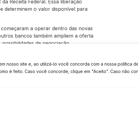
da Receita Federal. Essa liberação
e determinem o valor disponível para
 já começaram a operar dentro das novas
e outros bancos também ampliem a oferta
possibilidades de negociação.
a ferramenta estratégica para
 de forma estruturada. No entanto,
 nosso site e, ao utilizá-lo você concorda com a nossa política d
deve vir acompanhado de planejamento
como é feito. Caso você concorde, clique em "Aceito". Caso não co
e se transformar em um problema futuro.
TE CONTATO
TEM DÚVIDAS? FALE NO WHATSAPP
ovas condições, avaliar a real
 passos fundamentais para aproveitar ao
 nova fase.
seu negócio, organizar o caixa e
el.
Fale conosco
e tome decisões