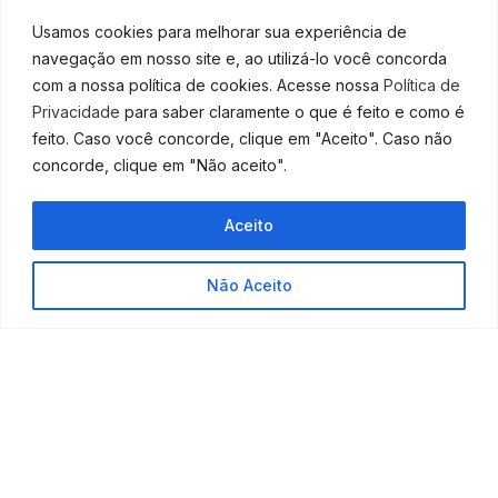
Entretanto, deve-se respeitar alguns critérios
Usamos cookies para melhorar sua experiência de
estabelecidos no artigo 3º da
Lei Nº 11.788
, como a
navegação em nosso site e, ao utilizá-lo você concorda
necessidade de o estagiário estar devidamente
com a nossa política de cookies. Acesse nossa
Política de
matriculado e com frequência regular em uma
Privacidade
para saber claramente o que é feito e como é
instituição de ensino, a assinatura no termo de
feito. Caso você concorde, clique em "Aceito". Caso não
compromisso e a compatibilidade entre as atividades
concorde, clique em "Não aceito".
realizadas no estágio e as previstas no termo de
compromisso.
Aceito
Caso não haja o cumprimento desses critérios, a
relação caracteriza vínculo de trabalho.
Não Aceito
Conte com o nosso suporte
especializado para manter sua
empresa em conformidade
com as leis trabalhistas!
Sabemos que são muitas as funções e as