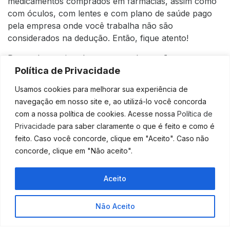
medicamentos comprados em farmácias, assim como
com óculos, com lentes e com
plano de saúde pago
pela empresa onde você trabalha
não são
considerados na dedução. Então, fique atento!
Para saber mais sobre o que pode ou não ser
Política de Privacidade
deduzido, acesse o link abaixo:
Usamos cookies para melhorar sua experiência de
Veja os gastos que podem ser deduzidos do
navegação em nosso site e, ao utilizá-lo você concorda
imposto de renda 2022
com a nossa política de cookies. Acesse nossa
Política de
Conte com o auxílio de um profissional
Privacidade
para saber claramente o que é feito e como é
Nada melhor do que contar com o auxílio de quem é
feito. Caso você concorde, clique em "Aceito". Caso não
especialista no assunto para cuidar da sua declaração
concorde, clique em "Não aceito".
do IR, não é mesmo? Com esse profissional, você terá
a garantia de que tudo será informado corretamente e
de que todo o processo ocorrerá de forma devida e
Aceito
seguindo as regras da Receita Federal para evitar que
você caia na
malha fina
.
Não Aceito
Conte com o nosso suporte