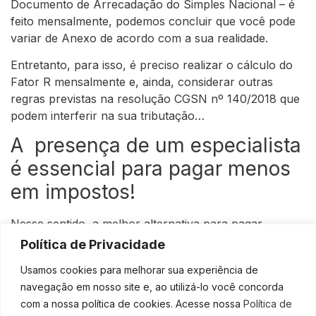
Documento de Arrecadação do Simples Nacional – é
feito mensalmente, podemos concluir que você pode
variar de Anexo de acordo com a sua realidade.
Entretanto, para isso, é preciso realizar o cálculo do
Fator R mensalmente e, ainda, considerar outras
regras previstas na resolução CGSN nº 140/2018 que
podem interferir na sua tributação…
A presença de um especialista
é essencial para pagar menos
em impostos!
Nesse sentido, a melhor alternativa para pagar
sempre o mínimo possível em impostos é contar com
Política de Privacidade
o suporte de especialistas, afinal eles podem te manter
Usamos cookies para melhorar sua experiência de
a par sobre todos os aspectos relacionados ao Fator
navegação em nosso site e, ao utilizá-lo você concorda
R.
com a nossa política de cookies. Acesse nossa
Política de