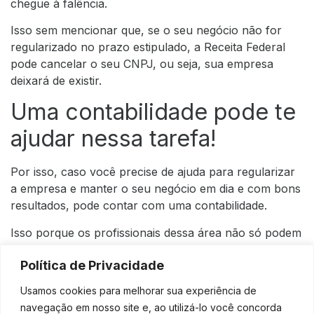
chegue à falência.
Isso sem mencionar que, se o seu negócio não for
regularizado no prazo estipulado, a Receita Federal
pode cancelar o seu CNPJ, ou seja, sua empresa
deixará de existir.
Uma contabilidade pode te
ajudar nessa tarefa!
Por isso, caso você precise de ajuda para regularizar
a empresa e manter o seu negócio em dia e com bons
resultados, pode contar com uma contabilidade.
Isso porque os profissionais dessa área não só podem
te tirar dessa situação desagradável, como também
Política de Privacidade
garantir que você nunca mais passe por isso.
Conte com os nossos
Usamos cookies para melhorar sua experiência de
navegação em nosso site e, ao utilizá-lo você concorda