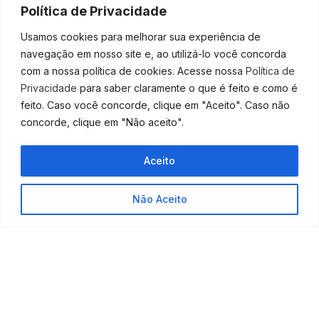
recursos antivírus e invasões.
Política de Privacidade
Portanto, ter uma equipe de suporte de TI bem
Usamos cookies para melhorar sua experiência de
consolidada em sua empresa, ou contar com uma
navegação em nosso site e, ao utilizá-lo você concorda
terceirizada, é fundamental.
com a nossa política de cookies. Acesse nossa
Política de
Privacidade
para saber claramente o que é feito e como é
Mantenha a segurança de
feito. Caso você concorde, clique em "Aceito". Caso não
todos os aspectos da sua
concorde, clique em "Não aceito".
empresa!
Aceito
Para manter todos os detalhes e o pleno
Não Aceito
funcionamento da sua empresa em completa
segurança, é preciso também ter suporte em outras
áreas, como a contábil.
E quando se trata disso, você pode sempre contar
conosco! Nossa equipe está preparada para te
atender e cuidar de todos os detalhes contábeis,