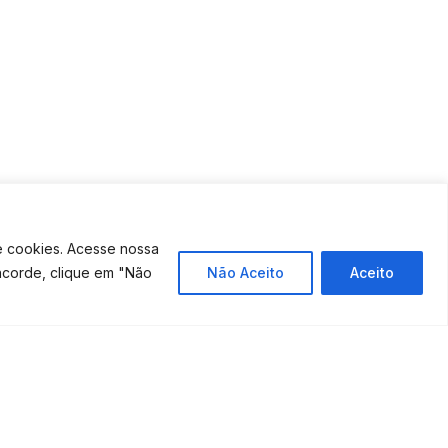
e cookies. Acesse nossa
ncorde, clique em "Não
Não Aceito
Aceito