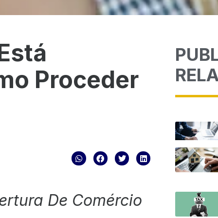
Está
PUB
REL
mo Proceder
ertura De Comércio