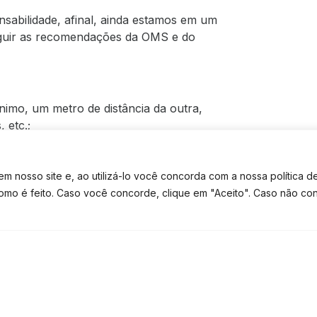
nsabilidade, afinal, ainda estamos em um
eguir as recomendações da OMS e do
nimo, um metro de distância da outra,
 etc.;
s;
ização – de preferência, sem o manuseio,
 nosso site e, ao utilizá-lo você concorda com a nossa política d
cimento; entre outros.
como é feito. Caso você concorde, clique em "Aceito". Caso não co
a Sua Saúde E A Das
TE CONTATO
TEM DÚVIDAS? FALE NO WHATSAPP
s de crise sanitária, é necessário
dos ao seu redor.