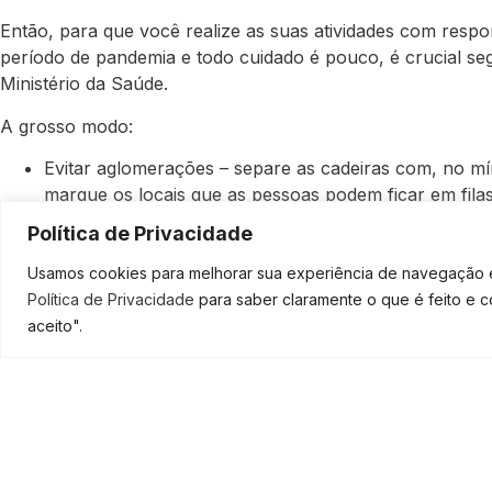
Então, para que você realize as suas atividades com respo
período de pandemia e todo cuidado é pouco, é crucial s
Ministério da Saúde.
A grosso modo:
Evitar aglomerações – separe as cadeiras com, no mí
marque os locais que as pessoas podem ficar em filas,
Disponibilize álcool em gel para clientes e funcionário
Política de Privacidade
Deixe o álcool em lugares estratégicos e de fácil util
como é o caso do acionamento por pedal;
Usamos cookies para melhorar sua experiência de navegação em
Não permita clientes sem máscara dentro do estabele
Política de Privacidade
para saber claramente o que é feito e 
aceito".
Não Se Esqueça De Cuidar D
SOLICI
Suas Finanças!
Por fim, a saúde sempre vem em primeiro lugar e, em tempo
cuidar do seu bem-estar e o de todos que podem ser afeta