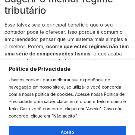
tributário
Esse talvez seja o principal benefício que o seu
contador pode te oferecer. Isso porque é comum o
empreendedor pensar que um sistema mais simples é
o melhor. Porém,
ocorre que estes regimes não têm
uma série de compensações fiscais
, o que acaba
impactando mais nos tributos pagos pela empresa.
Política de Privacidade
Portanto, escolher o
regime tributário
certo para o
seu negócio é fundamental.
Portanto, converse com
Usamos cookies para melhorar sua experiência de
o seu contador, analise as possibilidades e decida se é
navegação em nosso site e, ao utilizá-lo você concorda
hora de mudar ou não.
com a nossa política de cookies. Acesse nossa
Política de
Privacidade
para saber claramente o que é feito e como é
Controlar o fluxo de caixa
feito. Caso você concorde, clique em "Aceito". Caso não
concorde, clique em "Não aceito".
para combater a recessão
econômica
Aceito