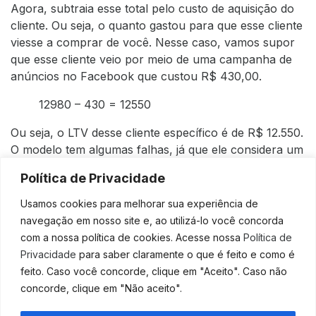
Agora, subtraia esse total pelo custo de
aquisição do
cliente
. Ou seja, o quanto gastou para que esse cliente
viesse a comprar de você. Nesse caso, vamos supor
que esse cliente veio por meio de uma campanha de
anúncios no Facebook que custou R$ 430,00.
12980 – 430 = 12550
Ou seja, o LTV desse cliente específico é de R$ 12.550.
O modelo tem algumas falhas, já que ele considera um
cliente estável, que compra com frequência. Por outro
Política de Privacidade
lado, é uma maneira de começar a calcular e entender
o quanto seus clientes valem pelo tempo que estão
Usamos cookies para melhorar sua experiência de
comprando do seu negócio.
navegação em nosso site e, ao utilizá-lo você concorda
com a nossa política de cookies. Acesse nossa
Política de
Você pode repetir o cálculo com outros clientes para,
Privacidade
para saber claramente o que é feito e como é
assim, descobrir padrões e grupos específicos de
feito. Caso você concorde, clique em "Aceito". Caso não
compra.
concorde, clique em "Não aceito".
Gostou do artigo? Então não fique apenas na teoria,