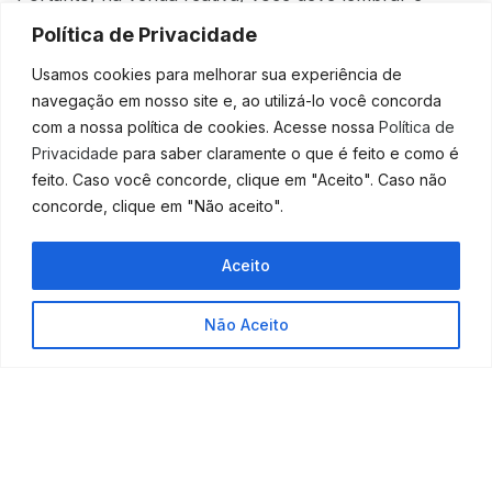
trabalhar os seguintes pontos:
Política de Privacidade
Conheça seus clientes;
Tenha uma aproximação com seus clientes (a
Usamos cookies para melhorar sua experiência de
melhor forma é usando a internet, redes sociais,
navegação em nosso site e, ao utilizá-lo você concorda
lista de whatsApp, lista de e-mail, marketing,
com a nossa política de cookies. Acesse nossa
Política de
blog, entre outros);
Privacidade
para saber claramente o que é feito e como é
Tenha bons argumentos para que o cliente
feito. Caso você concorde, clique em "Aceito". Caso não
queira comprar de você;
concorde, clique em "Não aceito".
Saiba fazer boas ofertas;
Ofereça diferenciais competitivos – prêmios,
Aceito
pontos, descontos, brindes. Isso fideliza demais.
E não esqueça que, com uma
contabilidade
para
Não Aceito
comércio, você tem maiores e melhores garantias, já
que poderá reduzir impostos e conseguir benefícios
fiscais que farão com que você consiga maior capital
para seu negócio!
Viu que interessante todas essas
informações? Agora, é hora de
conversarmos
melhor!
Nos diga, como podemos te ajudar?!
Fonte:
Abrir um