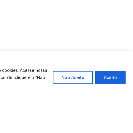
e cookies. Acesse nossa
ncorde, clique em "Não
Não Aceito
Aceito