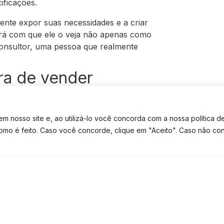
ificações.
iente expor suas necessidades e a criar
ará com que ele o veja não apenas como
onsultor, uma pessoa que realmente
ora de vender
 nosso site e, ao utilizá-lo você concorda com a nossa política d
ao vender serviços, falando, de forma
como é feito. Caso você concorde, clique em "Aceito". Caso não co
 ele faz a diferença na vida do seu
erviços não faz, vez que tal atitude
TE CONTATO
TEM DÚVIDAS? FALE NO WHATSAPP
também ao seu negócio, que, aos poucos,
 cliente.
Portanto, quando se trata de
nder serviços e oferecer um péssimo
e de vendas bem segmentada e fazer
ais, gerar confiança e o valor
s para seu negócio de prestação de