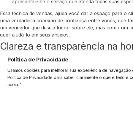
apresentar-lhe o
serviço
que atenda todas suas espec
Essa técnica de vendas, ajuda você dar a espaço para o cl
uma verdadeira conexão de confiança entre vocês, que f
um vendedor que deseja lucrar sobre ele, mas como um c
quer ajudá-lo em seus anseios.
Clareza e transparência na h
serviços
Política de Privacidade
Usamos cookies para melhorar sua experiência de navegação em
Sempre preze por uma comunicação clara e transparente 
Política de Privacidade
para saber claramente o que é feito e 
verdadeira, o que o seu trabalho pode lhe oferecer e como
aceito".
cliente.
E jamais ofereça milagres que a sua prestadora de s
SOLICI
tende a gerar apenas problemas futuros, ao vendedor e 
vai perdendo ao invés de gerar confiança e credibilidade do
sua empresa, nada faz sentido se você não sabe como ve
atendimento ao seu público.
Prospecção ativa, uma equip
uma correta
gestão financeira
é fundamental para vender m
necessário.
Logo, se você deseja receber boas orientaçõe