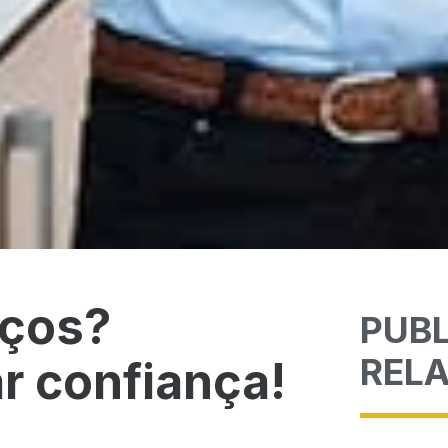
iços?
PUB
REL
r confiança!