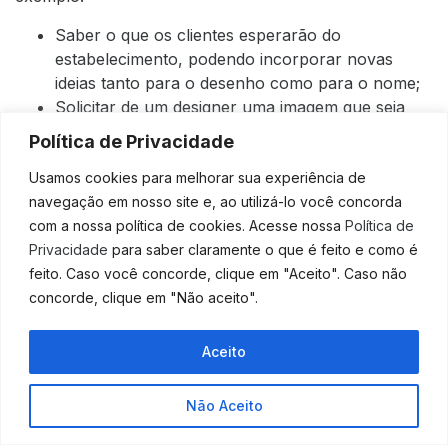
Saber o que os clientes esperarão do
estabelecimento, podendo incorporar novas
ideias tanto para o desenho como para o nome;
Solicitar de um designer uma imagem que seja
condizente com o nome escolhido,
Política de Privacidade
representando os serviços que o
Usamos cookies para melhorar sua experiência de
estabelecimento oferece;
navegação em nosso site e, ao utilizá-lo você concorda
Escolhendo cores que sejam agradáveis aos
com a nossa política de cookies. Acesse nossa
Política de
olhos dos clientes, como, por exemplo,
Privacidade
para saber claramente o que é feito e como é
associando cores com as sensações que elas
feito. Caso você concorde, clique em "Aceito". Caso não
passam para as pessoas;
concorde, clique em "Não aceito".
Montando um logotipo fácil de ser lembrado,
sem muitos detalhes, que possa ser utilizado em
qualquer tipo de mídia, desde impressos até
Aceito
brindes para os clientes.
O
logo
segue as mesmas regras de qualquer logotipo
Não Aceito
para qualquer ramo de atividade. Contudo, alguns
detalhes são importantes nessa escolha. Você deve se