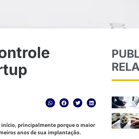
ontrole
PUB
REL
rtup
o início, principalmente porque o maior
imeiros anos de sua implantação.