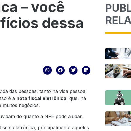
ica – você
PUB
REL
efícios dessa
vida das pessoas, tanto na vida pessoal
isso é a
nota fiscal eletrônica
, que, há
e muitos negócios.
uvidam do quanto a NFE pode ajudar.
iscal eletrônica, principalmente aqueles