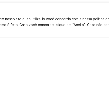
 nosso site e, ao utilizá-lo você concorda com a nossa política d
rônica serve para o controle da
como é feito. Caso você concorde, clique em "Aceito". Caso não co
TE CONTATO
TEM DÚVIDAS? FALE NO WHATSAPP
resa seja acusada de fraude
. O
gue verificar os dados das empresas e
 finanças e garantir que nenhuma nota
nica desse documento.
las pelo período necessário, evitando
is eletrônicas devidamente seguros?
azer te ajudar.