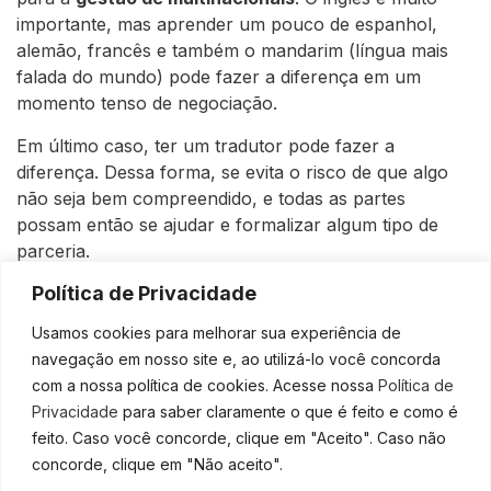
importante, mas aprender um pouco de espanhol,
alemão, francês e também o mandarim (língua mais
falada do mundo) pode fazer a diferença em um
momento tenso de negociação.
Em último caso, ter um tradutor pode fazer a
diferença. Dessa forma, se evita o risco de que algo
não seja bem compreendido, e todas as partes
possam então se ajudar e formalizar algum tipo de
parceria.
Gerir multinacionais não é
Política de Privacidade
fácil, mas pode dar certo
Usamos cookies para melhorar sua experiência de
navegação em nosso site e, ao utilizá-lo você concorda
com a nossa política de cookies. Acesse nossa
Política de
Os primeiros caminhos para quem está
Privacidade
para saber claramente o que é feito e como é
internacionalizando uma empresa podem não ser tão
feito. Caso você concorde, clique em "Aceito". Caso não
fáceis, mas é possível superar os desafios da
gestão
concorde, clique em "Não aceito".
de multinacionais
. O mais importante de tudo é ter