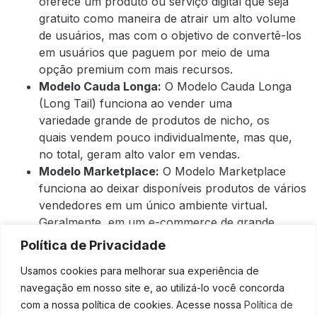
oferece um produto ou serviço digital que seja
gratuito como maneira de atrair um alto volume
de usuários, mas com o objetivo de convertê-los
em usuários que paguem por meio de uma
opção premium com mais recursos.
Modelo Cauda Longa:
O Modelo Cauda Longa
(Long Tail) funciona ao vender uma
variedade grande de produtos de nicho, os
quais vendem pouco individualmente, mas que,
no total, geram alto valor em vendas.
Modelo Marketplace:
O Modelo Marketplace
funciona ao deixar disponíveis produtos de vários
vendedores em um único ambiente virtual.
Geralmente, em um e-commerce de grande
porte, que pode ou não vender produtos
Política de Privacidade
próprios mas que, sobretudo, tem um alto
Usamos cookies para melhorar sua experiência de
volume de usuários que frequentam e confiam
navegação em nosso site e, ao utilizá-lo você concorda
em sua marca.
com a nossa política de cookies. Acesse nossa
Política de
Modelo All You Can Eat
:
O Modelo All You Can