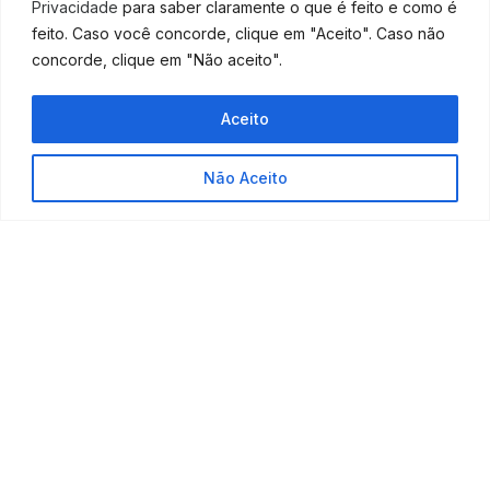
Privacidade
para saber claramente o que é feito e como é
Eat (AYCE), que em português que dizer “coma o
feito. Caso você concorde, clique em "Aceito". Caso não
quanto puder” (ou Buffet-Livre), é um modelo de
concorde, clique em "Não aceito".
negócio que funciona ao dar permissão para que
clientes consumam produtos ou serviços o
quanto quiserem pagando um valor fixo
Aceito
(pagamento único ou recorrente).
Realizar seu plano de negócios empresarial
é um
Não Aceito
passo muito importante na sua organização, por isso,
ainda que pareça cedo, pois ainda estamos no meio de
2017, é preciso que você já comece a
revisão desse
plano.
O
futuro da sua organização
depende,
principalmente, da forma como esse
plano é
elaborado
. E ele precisa ter uma estrutura básica
capaz de proporcionar todo o entendimento referente
ao seu negócio como um todo.
Qualquer dúvida entre em contato conosco!