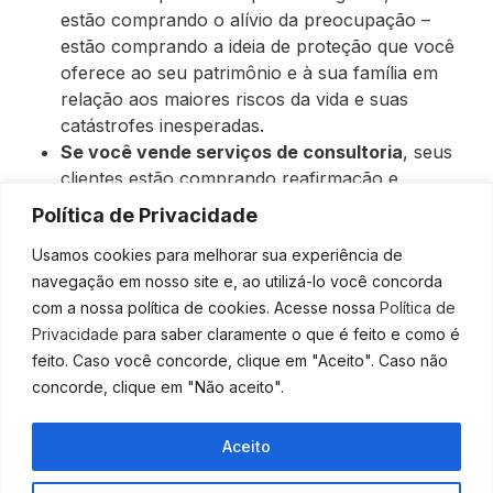
estão comprando o alívio da preocupação –
estão comprando a ideia de proteção que você
oferece ao seu patrimônio e à sua família em
relação aos maiores riscos da vida e suas
catástrofes inesperadas.
Se você vende serviços de consultoria
, seus
clientes estão comprando reafirmação e
suporte. Eles estão comprando a ideia de que
Política de Privacidade
“Esta pessoa – você – irá resolver os seus
Usamos cookies para melhorar sua experiência de
problemas”. Eles confiam que você é a pessoa
navegação em nosso site e, ao utilizá-lo você concorda
que fará com que tudo certo!
com a nossa política de cookies. Acesse nossa
Política de
Nem toda experiência primária que as empresas
Privacidade
para saber claramente o que é feito e como é
oferecem é a mesma. Você precisa parar e pensar
feito. Caso você concorde, clique em "Aceito". Caso não
em
:
exatamente o que, sua empresa pode oferecer
concorde, clique em "Não aceito".
aos seus clientes em um nível “primordial”?
Você pode começar conversando com seus clientes
Aceito
sobre o porquê eles compram de você. Por quê eles
preferem comprar de você, frequentar o seu
Fale Conosco