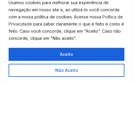
Usamos cookies para melhorar sua experiência de
Estude os preços praticados por concorrentes diretos
navegação em nosso site e, ao utilizá-lo você concorda
e indiretos e utilize os aprendizados ao decidir como
com a nossa política de cookies. Acesse nossa
Política de
precificar produtos e serviços no seu negócio
Privacidade
para saber claramente o que é feito e como é
feito. Caso você concorde, clique em "Aceito". Caso não
3. Considere os custos
concorde, clique em "Não aceito".
Embora o foco principal não deva ser apenas cobrir
custos, é essencial garantir que o preço estabelecido
Aceito
cubra todas as despesas e ainda permita uma margem
de lucro saudável
Não Aceito
4. Destaque o valor agregado
Comunique com clareza os benefícios e diferenciais
tangíveis e intangíveis do seu produto ou serviço
5. Flexibilidade e ajustes
Esteja preparado para ajustar seus preços conforme
necessário, seja por mudanças nos custos, na
demanda ou nas estratégias dos concorrentes.