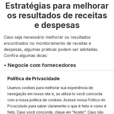
Estratégias para melhorar
os resultados de receitas
e despesas
Caso seja necessário melhorar os resultados
encontrados no monitoramento de receitas e
despesas, algumas práticas podem ser adotadas.
Confira algumas dicas:
• Negocie com fornecedores
Busque melhores condições de pagamento ou
Política de Privacidade
descontos em compras maiores.
Usamos cookies para melhorar sua experiência de
• Automatize processos
navegação em nosso site e, ao utilizá-lo você concorda
com a nossa política de cookies. Acesse nossa
Política de
A automação pode reduzir custos operacionais e
Privacidade
para saber claramente o que é feito e como é
melhorar a eficiência.
feito. Caso você concorde, clique em "Aceito". Caso não