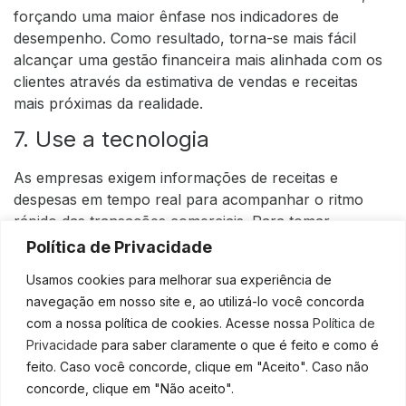
forçando uma maior ênfase nos indicadores de
desempenho. Como resultado, torna-se mais fácil
alcançar uma gestão financeira mais alinhada com os
clientes através da estimativa de vendas e receitas
mais próximas da realidade.
7. Use a tecnologia
As empresas exigem informações de receitas e
despesas em tempo real para acompanhar o ritmo
rápido das transações comerciais. Para tomar
decisões adequadas, as empresas exigem dados
Política de Privacidade
precisos e atualizados. Ter uma melhor compreensão
Usamos cookies para melhorar sua experiência de
da situação atual, ser menos propensos a cometer
navegação em nosso site e, ao utilizá-lo você concorda
erros e ter mais confiança no planejamento para
com a nossa política de cookies. Acesse nossa
Política de
2023, em particular, são todas vantagens de contar
Privacidade
para saber claramente o que é feito e como é
com processos automatizados. Portanto, investir na
feito. Caso você concorde, clique em "Aceito". Caso não
tecnologia como auxílio do planejamento, gestão e
concorde, clique em "Não aceito".
controle é essencial para sua empresa