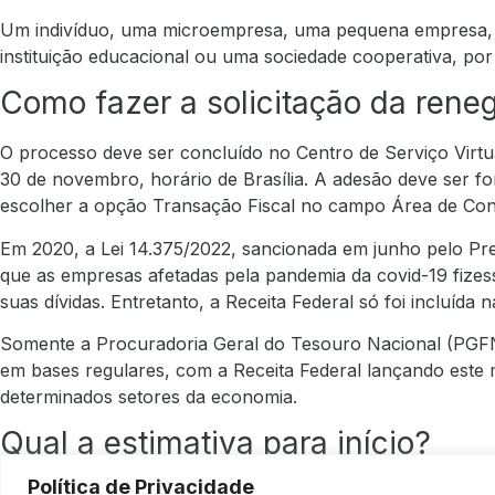
Um indivíduo, uma microempresa, uma pequena empresa, 
instituição educacional ou uma sociedade cooperativa, por
Como fazer a solicitação da rene
O processo deve ser concluído no Centro de Serviço Virtua
30 de novembro, horário de Brasília. A adesão deve ser fo
escolher a opção Transação Fiscal no campo Área de Con
Em 2020, a Lei 14.375/2022, sancionada em junho pelo Pre
que as empresas afetadas pela pandemia da covid-19 fiz
suas dívidas. Entretanto, a Receita Federal só foi incluída n
Somente a Procuradoria Geral do Tesouro Nacional (PGFN
em bases regulares, com a Receita Federal lançando este
determinados setores da economia.
Qual a estimativa para início?
Política de Privacidade
Veja como as metas da Receita Federal são atingidas em c