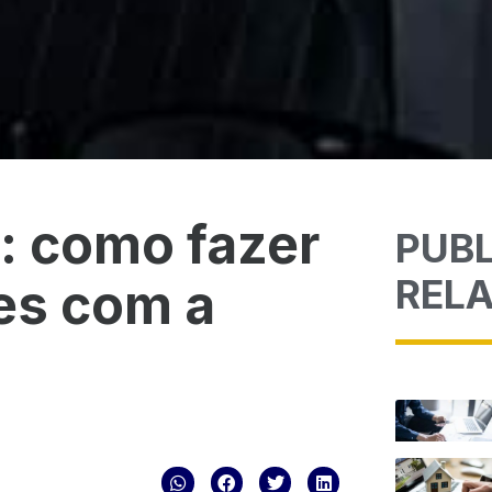
: como fazer
PUB
REL
es com a