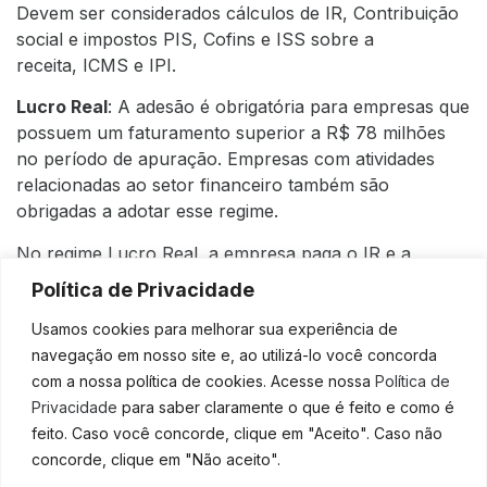
Devem ser considerados cálculos de IR, Contribuição
social e impostos PIS, Cofins e ISS sobre a
receita, ICMS e IPI.
Lucro Real
: A adesão é obrigatória para empresas que
possuem um faturamento superior a R$ 78 milhões
no período de apuração. Empresas com atividades
relacionadas ao setor financeiro também são
obrigadas a adotar esse regime.
No regime Lucro Real, a empresa paga o IR e a
contribuição social sobre a diferença positiva entre
Política de Privacidade
receita da venda e os gastos operacionais em
Usamos cookies para melhorar sua experiência de
determinado período;
navegação em nosso site e, ao utilizá-lo você concorda
Este regime costuma interessar as empresas somente
com a nossa política de cookies. Acesse nossa
Política de
quando existe a combinação de um grande volume de
Privacidade
para saber claramente o que é feito e como é
faturamento com negócios que possuem margens de
feito. Caso você concorde, clique em "Aceito". Caso não
contribuição apertadas.
concorde, clique em "Não aceito".