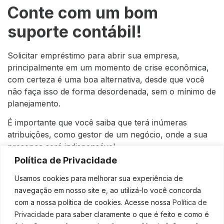
Conte com um bom
suporte contábil!
Solicitar empréstimo para abrir sua empresa,
principalmente em um momento de crise econômica,
com certeza é uma boa alternativa, desde que você
não faça isso de forma desordenada, sem o mínimo de
planejamento.
É importante que você saiba que terá inúmeras
atribuições, como gestor de um negócio, onde a sua
presença será indispensável.
Política de Privacidade
Com isso, um olhar profissional a respeito do seu
investimento, assim como a destinação dele, é
Usamos cookies para melhorar sua experiência de
fundamental para que você inicie a sua empresa de
navegação em nosso site e, ao utilizá-lo você concorda
forma assertiva e em conformidade com diversas
com a nossa política de cookies. Acesse nossa
Política de
questões.
Privacidade
para saber claramente o que é feito e como é