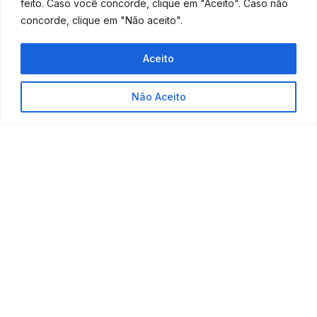
feito. Caso você concorde, clique em "Aceito". Caso não
Vamos dar alguns exemplos, para que você entenda
concorde, clique em "Não aceito".
melhor:
Abertura de empresa (escolher o tipo de
Aceito
empresa correto, para a adequação do seu
negócio);
Não Aceito
Adequação ao regime tributário mais vantajoso;
Folha de funcionários enxuta;
Fluxo de caixa;
Capital de giro.
Um suporte de contabilidade que atua com
profissionais qualificados dará o direcionamento mais
adequado para um futuro promissor na sua área de
atuação.
Portanto,
não hesite em contar com isso para o seu
sucesso!
Fonte:
Abrir Empresa Simples