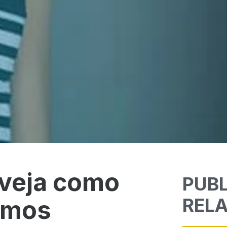
 veja como
PUB
REL
timos