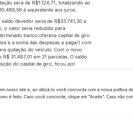
ação será de R$1.124,71, totalizando ao
0.489,56 é equivalente aos juros.
o saldo devedor seria de R$33.741,30 e
, o valor seria reduzido para
erminado banco oferece capital de giro
aixa e a soma das despesas a pagar) com
para quitação do veículo. Com o novo
o R$ 31.487,01 em 31 parcelas. O saldo
sição do capital de giro, ficou por
 no valor de R$20.000,00 em janeiro
xa mensal de 5,22%. Ao final deste, você
 nosso site e, ao utilizá-lo você concorda com a nossa política d
 juros.
como é feito. Caso você concorde, clique em "Aceito". Caso não co
TE CONTATO
TEM DÚVIDAS? FALE NO WHATSAPP
618,19) e adquiriu um capital de giro
valor total de empréstimo será de R$
R$ 2.110,50. A economia dessa operação é