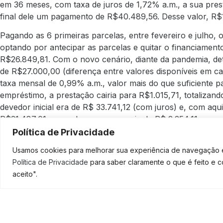
em 36 meses, com taxa de juros de 1,72% a.m., a sua prest
final dele um pagamento de R$40.489,56. Desse valor, R$1
Pagando as 6 primeiras parcelas, entre fevereiro e julho, 
optando por antecipar as parcelas e quitar o financiamento
R$26.849,81. Com o novo cenário, diante da pandemia, det
de R$27.000,00 (diferença entre valores disponíveis em c
taxa mensal de 0,99% a.m., valor mais do que suficiente 
empréstimo, a prestação cairia para R$1.015,71, totalizand
devedor inicial era de R$ 33.741,12 (com juros) e, com aqui
R$31.487,01, gerando uma economia de R$ 2.254,11.
Política de Privacidade
Outro exemplo é um empréstimo adquirido para o negócio
deste ano e dividido em 10 parcelas de R$2.618,19, com ta
Usamos cookies para melhorar sua experiência de navegação em
pagaria um total de R$ 26.181,90, sendo que R$6.181,90 de
Política de Privacidade
para saber claramente o que é feito e 
aceito".
SOLICI
Considerando que você pagou somente uma prestação (R$2.
no valor de R$20.000,00, com taxa mensal de 0,99%, seu 
21.105,00, já com os juros e você pagará 10 parcelas de 
de R$ 2.458,71.