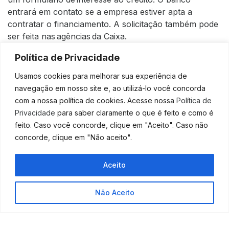
entrará em contato se a empresa estiver apta a
contratar o financiamento. A solicitação também pode
ser feita nas agências da Caixa.
Fonte:
Agência Brasil
Política de Privacidade
Usamos cookies para melhorar sua experiência de
navegação em nosso site e, ao utilizá-lo você concorda
com a nossa política de cookies. Acesse nossa
Política de
Privacidade
para saber claramente o que é feito e como é
feito. Caso você concorde, clique em "Aceito". Caso não
concorde, clique em "Não aceito".
Aceito
ANTERIOR
PRÓXIMO
Saiba tudo sobre o Nota Fiscal Fácil – App recém lançado para simplificar a emissão de documentos fiscais
Está pensando em alterar o endereço? Saiba os procedimentos e custos
Não Aceito