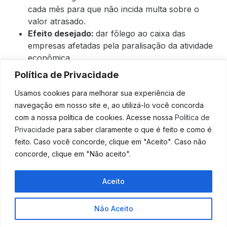
cada mês para que não incida multa sobre o
valor atrasado.
Efeito desejado:
dar fôlego ao caixa das
empresas afetadas pela paralisação da atividade
econômica.
Situação:
em vigor.
Política de Privacidade
Prorrogação de dívidas
Usamos cookies para melhorar sua experiência de
navegação em nosso site e, ao utilizá-lo você concorda
O que é:
o Conselho Monetário Nacional (CMN)
com a nossa política de cookies. Acesse nossa
Política de
deu aval para que os maiores bancos do país
Privacidade
para saber claramente o que é feito e como é
prorroguem por até 60 dias o prazo para
feito. Caso você concorde, clique em "Aceito". Caso não
pagamento de empréstimos e parcelas de
concorde, clique em "Não aceito".
financiamento imobiliário. A medida contempla
operações de crédito realizadas em Banco do
Aceito
Brasil, Bradesco, Caixa Econômica Federal, Itaú
Unibanco e Santander.
Para quem:
pessoas físicas e jurídicas com
Não Aceito
empréstimos e financiamentos obtidos por meio