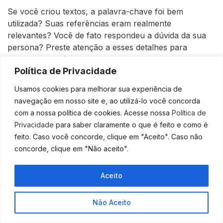
Se você criou textos, a palavra-chave foi bem
utilizada? Suas referências eram realmente
relevantes? Você de fato respondeu a dúvida da sua
persona? Preste atenção a esses detalhes para
prender seu público.
Política de Privacidade
Analise suas ações e altere o que for necessário para
Usamos cookies para melhorar sua experiência de
obter bons resultados. Seguindo essas dicas, você
navegação em nosso site e, ao utilizá-lo você concorda
pode obter o tão desejado sucesso utilizando o
com a nossa política de cookies. Acesse nossa
Política de
marketing de conteúdo.
Privacidade
para saber claramente o que é feito e como é
Gostou do conteúdo? Acompanhe mais no nosso blog
feito. Caso você concorde, clique em "Aceito". Caso não
e fique por dentro das principais novidades para
concorde, clique em "Não aceito".
alavancar de vez os seus negócios! E se precisar do
nosso auxílio, não hesite em nos
contatar!
Aceito
Fonte:
Abrir Empresa Simples
Não Aceito