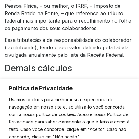
Pessoa Física, – ou melhor, o IRRF, – Imposto de
Renda Retido na Fonte, – que reference ao tributo
federal mais importante para o recolhimento no folha
de pagamento dos seus colaboradores.
Essa tributação é de responsabilidade do colaborador
(contribuinte), tendo o seu valor definido pela tabela
divulgada anualmente pelo
site da Receita Federal
.
Demais cálculos
Essas foram as 3 principais tributações para o cálculo
Política de Privacidade
da folha de pagamento dos seus colaboradores, mas
não pense que acaba por aqui, dependendo do
Usamos cookies para melhorar sua experiência de
serviço que você presta e das condições que se
navegação em nosso site e, ao utilizá-lo você concorda
apresentação a prestação de tal atividade, é preciso
com a nossa política de cookies. Acesse nossa
Política de
incluir mais alguns valores, o que pode levar a sua
Privacidade
para saber claramente o que é feito e como é
empresa a ter que adicionar a conta fatores como:
feito. Caso você concorde, clique em "Aceito". Caso não
concorde, clique em "Não aceito".
Vale-refeição;