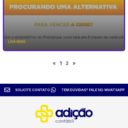
LEIA MAIS
«
1
2
»
SOLICITE CONTATO
TEM DÚVIDAS? FALE NO WHATSAPP