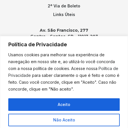
2ª Via de Boleto
Links Úteis
Av. São Francisco, 277
Centro – Santos, SP – 11013-203
Política de Privacidade
Contatos:
Usamos cookies para melhorar sua experiência de
(13) 3202-2100
navegação em nosso site e, ao utilizá-lo você concorda
adicao@adicao.com.br
com a nossa política de cookies. Acesse nossa
Política de
Privacidade
para saber claramente o que é feito e como é
lgpd@adicao.com.br
feito. Caso você concorde, clique em "Aceito". Caso não
concorde, clique em "Não aceito".
Copyright © 2023 Adição. Todos os direitos reservados. Desenvolvido
Aceito
por
Pixel Desenvolvimento.
Política de Privacidade
Não Aceito