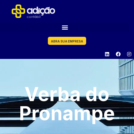
ABRA SUA EMPRESA
Verba do
Pronampe