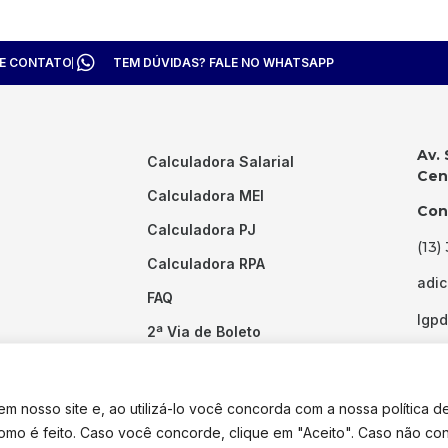
TE CONTATO
TEM DÚVIDAS? FALE NO WHATSAPP
Av. 
Calculadora Salarial
Cent
Calculadora MEI
Con
Calculadora PJ
(13)
Calculadora RPA
adi
FAQ
lgp
2ª Via de Boleto
Links Úteis
 nosso site e, ao utilizá-lo você concorda com a nossa política d
como é feito. Caso você concorde, clique em "Aceito". Caso não co
dos os direitos reservados. Desenvolvido por
Pixel Desenvolvimento.