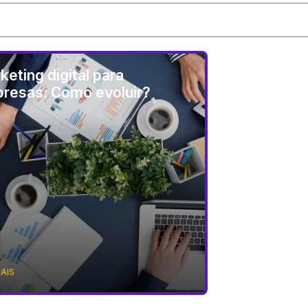
keting digital para
resas: Como evoluir?
MAIS