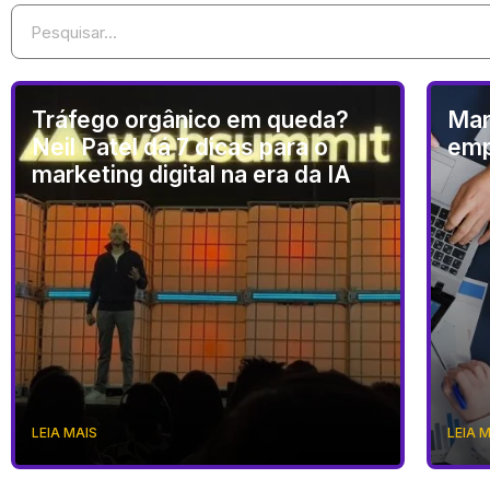
Tráfego orgânico em queda?
Mar
Neil Patel dá 7 dicas para o
emp
marketing digital na era da IA
LEIA MAIS
LEIA 