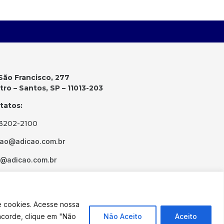
São Francisco, 277
ro – Santos, SP – 11013-203
tatos:
 3202-2100
cao@adicao.com.br
d@adicao.com.br
e cookies. Acesse nossa
ncorde, clique em "Não
Não Aceito
Aceito