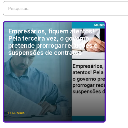
Empresários, fiquem atentos!
Pela terceira vez, o governo
pretende prorrogar reduções e
suspensões de contratos
LEIA MAIS