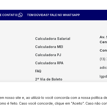
TE CONTATO
TEM DÚVIDAS? FALE NO WHATSAPP
Av. 
Calculadora Salarial
Cent
Calculadora MEI
Con
Calculadora PJ
(13)
Calculadora RPA
adi
FAQ
lgp
2ª Via de Boleto
Links Úteis
 nosso site e, ao utilizá-lo você concorda com a nossa política d
como é feito. Caso você concorde, clique em "Aceito". Caso não co
dos os direitos reservados. Desenvolvido por
Pixel Desenvolvimento.