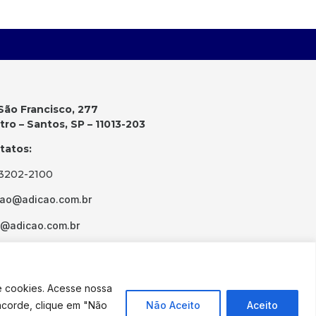
São Francisco, 277
ro – Santos, SP – 11013-203
tatos:
 3202-2100
cao@adicao.com.br
d@adicao.com.br
e cookies. Acesse nossa
ncorde, clique em "Não
Não Aceito
Aceito