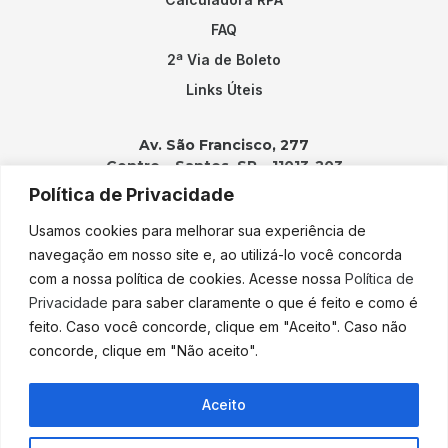
FAQ
2ª Via de Boleto
Links Úteis
Av. São Francisco, 277
Centro – Santos, SP – 11013-203
Política de Privacidade
Contatos:
Usamos cookies para melhorar sua experiência de
(13) 3202-2100
navegação em nosso site e, ao utilizá-lo você concorda
adicao@adicao.com.br
com a nossa política de cookies. Acesse nossa
Política de
Privacidade
para saber claramente o que é feito e como é
lgpd@adicao.com.br
feito. Caso você concorde, clique em "Aceito". Caso não
concorde, clique em "Não aceito".
Copyright © 2023 Adição. Todos os direitos reservados. Desenvolvido
Aceito
por
Pixel Desenvolvimento.