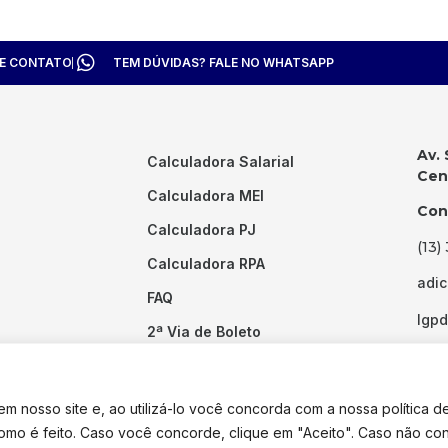
TE CONTATO
TEM DÚVIDAS? FALE NO WHATSAPP
Av. 
Calculadora Salarial
Cent
Calculadora MEI
Con
Calculadora PJ
(13)
Calculadora RPA
adi
FAQ
lgp
2ª Via de Boleto
Links Úteis
 nosso site e, ao utilizá-lo você concorda com a nossa política d
como é feito. Caso você concorde, clique em "Aceito". Caso não co
dos os direitos reservados. Desenvolvido por
Pixel Desenvolvimento.