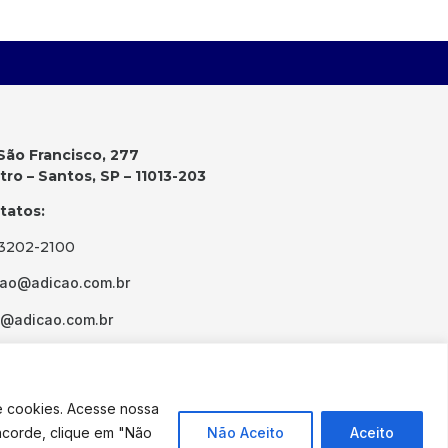
São Francisco, 277
ro – Santos, SP – 11013-203
tatos:
 3202-2100
cao@adicao.com.br
d@adicao.com.br
e cookies. Acesse nossa
ncorde, clique em "Não
Não Aceito
Aceito