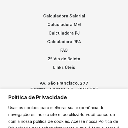
Calculadora Salarial
Calculadora MEI
Calculadora PJ
Calculadora RPA
FAQ
2ª Via de Boleto
Links Úteis
Av. São Francisco, 277
Centro – Santos, SP – 11013-203
Política de Privacidade
Contatos:
Usamos cookies para melhorar sua experiência de
(13) 3202-2100
navegação em nosso site e, ao utilizá-lo você concorda
adicao@adicao.com.br
com a nossa política de cookies. Acesse nossa
Política de